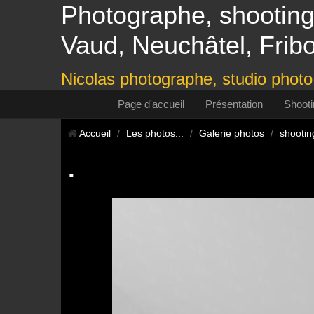
Photographe, shooting
Vaud, Neuchâtel, Frib
Nicolas photographe, studio phot
Page d'accueil
Présentation
Shooti
Accueil
/
Les photos...
/
Galerie photos
/
shootin
.