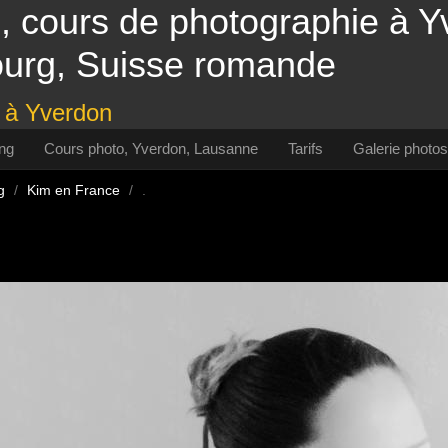
, cours de photographie à 
ourg, Suisse romande
o à Yverdon
ng
Cours photo, Yverdon, Lausanne
Tarifs
Galerie photos
g
/
Kim en France
/
.