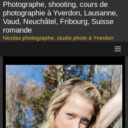
Photographe, shooting, cours de
photographie à Yverdon, Lausanne,
Vaud, Neuchâtel, Fribourg, Suisse
romande
Nicolas photographe, studio photo à Yverdon
Page d'accueil
Présentation
Shooting
Cours photo, Yverdon, Lausanne
Tarifs
Galerie photos
Bon cadeau