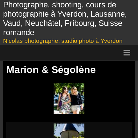
Photographe, shooting, cours de
photographie à Yverdon, Lausanne,
Vaud, Neuchâtel, Fribourg, Suisse
romande
Nicolas photographe, studio photo à Yverdon
Page d'accueil
Marion & Ségolène
Présentation
Shooting
Cours photo, Yverdon, Lausanne
Tarifs
Galerie photos
Bon cadeau