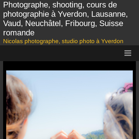
Photographe, shooting, cours de
photographie à Yverdon, Lausanne,
Vaud, Neuchâtel, Fribourg, Suisse
romande
Nicolas photographe, studio photo à Yverdon
Page d'accueil
Présentation
Shooting
Cours photo, Yverdon, Lausanne
Tarifs
Galerie photos
Bon cadeau